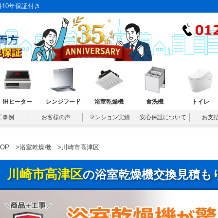
10年保証付き
IHヒーター
レンジフード
浴室乾燥機
食洗機
トイレ
工事例
お客様の声
マンション実績
安心保証について
お支
TOP
>
浴室乾燥機
>川崎市高津区
川崎市高津区
の浴室乾燥機交換見積も