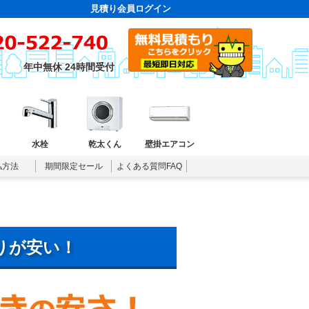
見積り会員ログイン
年中無休 24時間受付
水栓
乾太くん
壁掛エアコン
払方法
期間限定セール
よくある質問FAQ
りが安い！