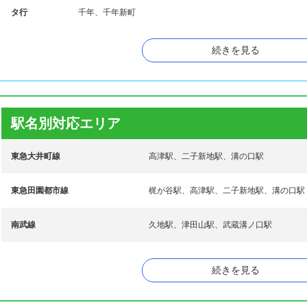
タ行
千年、千年新町
ハ行
東野川、久末、久本、二子
続きを見る
マ行
溝口、向ケ丘
駅名別対応エリア
東急大井町線
高津駅、二子新地駅、溝の口駅
東急田園都市線
梶が谷駅、高津駅、二子新地駅、溝の口駅
南武線
久地駅、津田山駅、武蔵溝ノ口駅
続きを見る