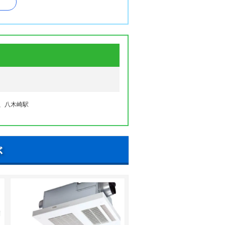
東、藤塚、不動院野、本田町
、八木崎駅
ぶ