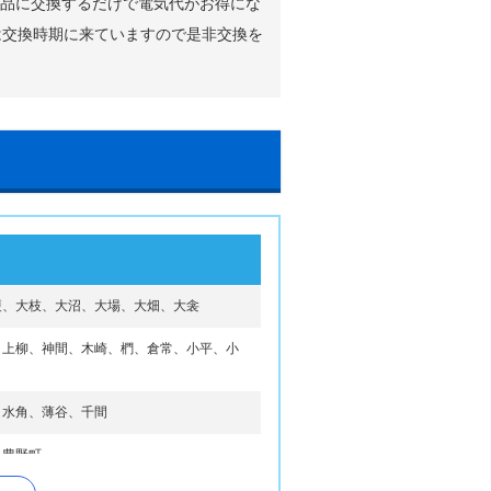
新品に交換するだけで電気代がお得にな
は交換時期に来ていますので是非交換を
榎、大枝、大沼、大場、大畑、大衾
、上柳、神間、木崎、椚、倉常、小平、小
、水角、薄谷、千間
、豊野町