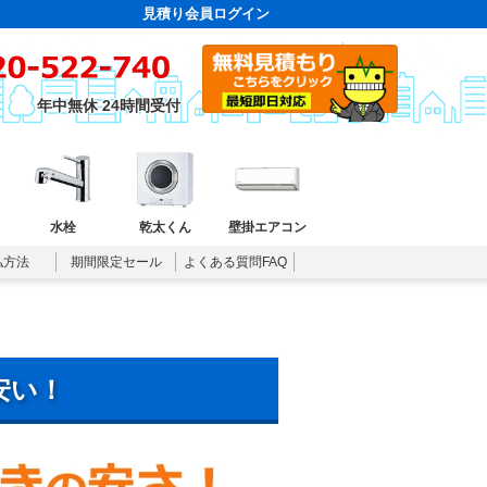
見積り会員ログイン
年中無休 24時間受付
水栓
乾太くん
壁掛エアコン
払方法
期間限定セール
よくある質問FAQ
安い！