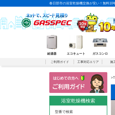
春日部市の浴室乾燥機交換が安い！無料10
給湯器
エコキュート
ガスコンロ
ご利用ガイド
工事対応エリア
施
>
浴室乾燥機検索
型番で検索