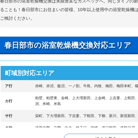
春日部市の浴室乾燥機交換は実績豊富なガスペックへ。同じタイプの
ることも！春日部市にお住まいの皆様、10年以上使用中の浴室乾燥機
ご検討ください。
春日部市の浴室乾燥機交換対応エリア
町域別対応エリア
ア行
赤崎、赤沼、飯沼、一ノ割、牛島、内牧、梅田、梅田本町、
粕壁、粕壁東、金崎、上大増新田、上金崎、上吉妻、上蛭田
カ行
渕、米崎、米島
サ行
栄町、下大増新田、下吉妻、下蛭田、下柳、新川、新宿新田
タ行
武里中野、立野、中央、銚子口、塚崎、道口蛭田、道順川戸