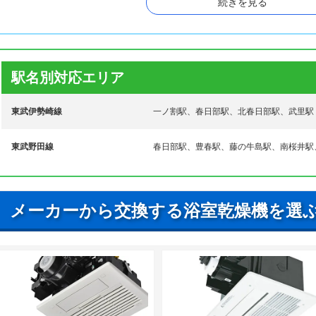
続きを見る
ナ行
永沼、新方袋、西親野井、西金野井、西宝珠花、西八木崎
ハ行
八丁目、花積、浜川戸、東中野、樋堀、樋籠、備後西、備後
マ行
増戸、増富、増田新田、緑町、南、南栄町、南中曽根
駅名別対応エリア
ヤ行
八木崎町、谷原、谷原新田、豊町、芦橋
東武伊勢崎線
一ノ割駅、春日部駅、北春日部駅、武里駅
ラ行
六軒町
東武野田線
春日部駅、豊春駅、藤の牛島駅、南桜井駅
メーカーから交換する浴室乾燥機を選