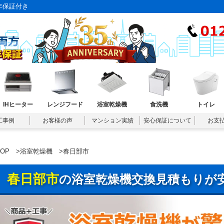
年保証付き
IHヒーター
レンジフード
浴室乾燥機
食洗機
トイレ
工事例
お客様の声
マンション実績
安心保証について
お支
TOP
>
浴室乾燥機
>春日部市
春日部市
の浴室乾燥機交換見積もりが