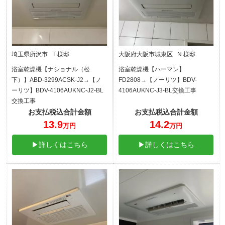
埼玉県所沢市 T 様邸
大阪府大阪市城東区 N 様邸
浴室乾燥機【ナショナル（松
浴室乾燥機【ハーマン】
下）】ABD-3299ACSK-J2→【ノ
FD2808→【ノーリツ】BDV-
ーリツ】BDV-4106AUKNC-J2-BL
4106AUKNC-J3-BL交換工事
交換工事
お支払税込合計金額
お支払税込合計金額
13.9
14.2
万円
万円
▶詳しくはこちら
▶詳しくはこちら