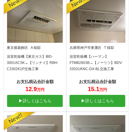
東京都葛飾区 A 様邸
兵庫県神戸市東灘区 T 様邸
浴室乾燥機【東京ガス】IBD-
浴室乾燥機【ハーマン】
3001ACSK→【リンナイ】RBH-
FTMB2803B→【ノーリツ】BDV-
C3302K1P交換工事
3302UKNC-DA-BL交換工事
お支払税込合計金額
お支払税込合計金額
12.9
15.1
万円
万円
▶詳しくはこちら
▶詳しくはこちら