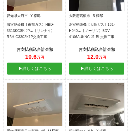
愛知県大府市 Y 様邸
大阪府高槻市 S 様邸
浴室乾燥機【東邦ガス】HBD-
浴室乾燥機【大阪ガス】161-
3313KCSK-JP→【リンナイ】
H040→【ノーリツ】BDV-
RBH-C3302K1P交換工事
4106AUKNC-J1-BL交換工事
お支払税込合計金額
お支払税込合計金額
10.6
12.0
万円
万円
▶詳しくはこちら
▶詳しくはこちら
愛知県西春日井郡豊山町 M 様邸
茨城県つくば市 Y 様邸