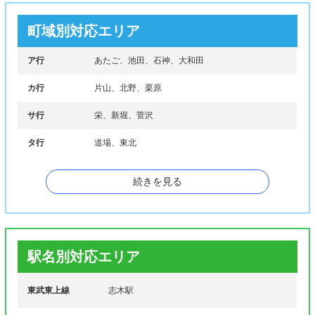
町域別対応エリア
ア行
あたご、池田、石神、大和田
カ行
片山、北野、栗原
サ行
栄、新堀、菅沢
タ行
道場、東北
ナ行
中野、新座、新塚、西堀、野寺、野火止
続きを見る
ハ行
畑中、馬場、東、堀ノ内、本多
駅名別対応エリア
東武東上線
志木駅