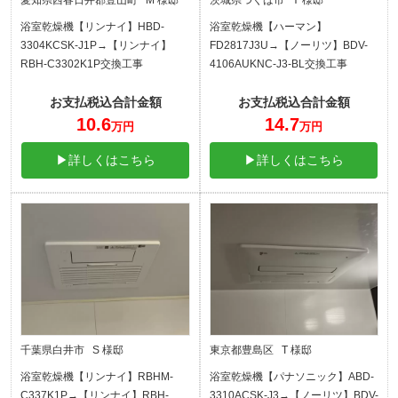
浴室乾燥機【リンナイ】HBD-
浴室乾燥機【ハーマン】
3304KCSK-J1P→【リンナイ】
FD2817J3U→【ノーリツ】BDV-
RBH-C3302K1P交換工事
4106AUKNC-J3-BL交換工事
お支払税込合計金額
お支払税込合計金額
10.6
14.7
万円
万円
▶詳しくはこちら
▶詳しくはこちら
千葉県白井市 S 様邸
東京都豊島区 T 様邸
浴室乾燥機【リンナイ】RBHM-
浴室乾燥機【パナソニック】ABD-
C337K1P→【リンナイ】RBH-
3310ACSK-J3→【ノーリツ】BDV-