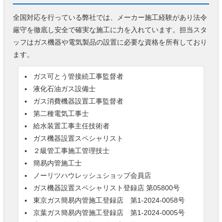
全国対応を行っている弊社では、メーカー施工経験があり法令
厳守を徹底し安全で確実な施工に力を入れています。担当スタ
ッフはガス機器や電気製品の設置に必要な資格を所有しており
ます。
ガス可とう管接続工事監督者
液化石油ガス設備士
ガス消費機器設置工事監督者
第二種電気工事士
給水装置工事主任技術者
ガス機器設置スペシャリスト
２級管工事施工管理技士
簡易内管施工士
ノーリツハウレッシュショップ会員店
ガス機器設置スペシャリスト登録店 第05800号
東京ガス簡易内管施工登録店 第1-2024-0058号
京葉ガス簡易内管施工登録店 第1-2024-0005号