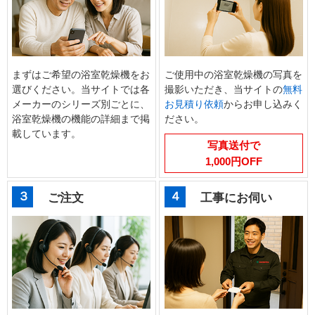
まずはご希望の浴室乾燥機をお
ご使用中の浴室乾燥機の写真を
選びください。当サイトでは各
撮影いただき、当サイトの
無料
メーカーのシリーズ別ごとに、
お見積り依頼
からお申し込みく
浴室乾燥機の機能の詳細まで掲
ださい。
載しています。
写真送付で
1,000円OFF
３
４
ご注文
工事にお伺い