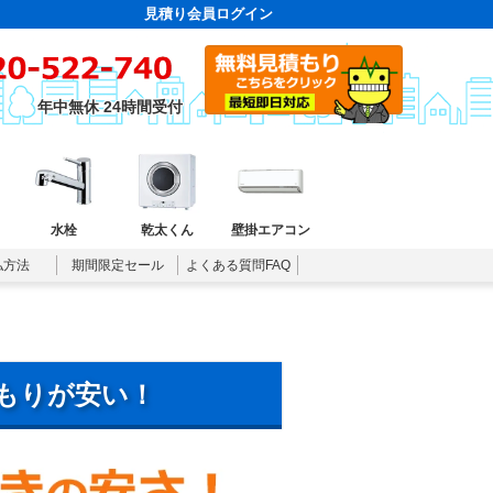
見積り会員ログイン
年中無休 24時間受付
水栓
乾太くん
壁掛エアコン
払方法
期間限定セール
よくある質問FAQ
もりが安い！