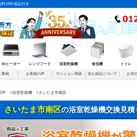
料10年保証付き
IHヒーター
レンジフード
浴室乾燥機
食洗機
トイレ
工事例
お客様の声
マンション実績
安心保証について
お支
TOP
>
浴室乾燥機
>さいたま市南区
さいたま市南区
の浴室乾燥機交換見積