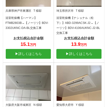
兵庫県神戸市東灘区 T 様邸
埼玉県所沢市 T 様邸
浴室乾燥機【ハーマン】
浴室乾燥機【ナショナル（松
FTMB2803B→【ノーリツ】BDV-
下）】ABD-3299ACSK-J2→【ノ
3302UKNC-DA-BL交換工事
ーリツ】BDV-4106AUKNC-J2-BL
交換工事
お支払税込合計金額
お支払税込合計金額
15.1
13.9
万円
万円
▶詳しくはこちら
▶詳しくはこちら
大阪府大阪市城東区 N 様邸
愛知県大府市 Y 様邸