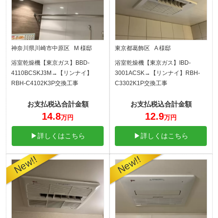
神奈川県川崎市中原区 M 様邸
東京都葛飾区 A 様邸
浴室乾燥機【東京ガス】BBD-
浴室乾燥機【東京ガス】IBD-
4110BCSKJ3M→【リンナイ】
3001ACSK→【リンナイ】RBH-
RBH-C4102K3P交換工事
C3302K1P交換工事
お支払税込合計金額
お支払税込合計金額
14.8
12.9
万円
万円
▶詳しくはこちら
▶詳しくはこちら