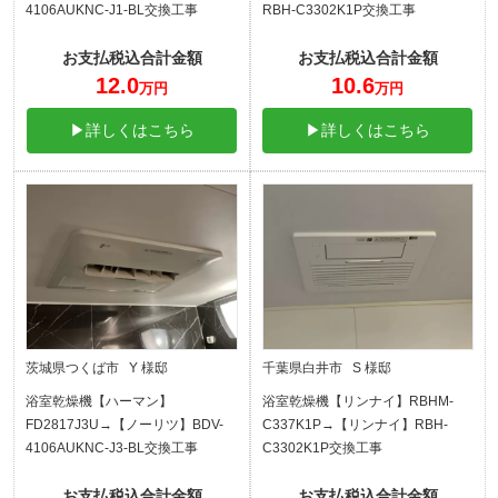
4106AUKNC-J1-BL交換工事
RBH-C3302K1P交換工事
お支払税込合計金額
お支払税込合計金額
12.0
10.6
万円
万円
▶詳しくはこちら
▶詳しくはこちら
茨城県つくば市 Y 様邸
千葉県白井市 S 様邸
浴室乾燥機【ハーマン】
浴室乾燥機【リンナイ】RBHM-
FD2817J3U→【ノーリツ】BDV-
C337K1P→【リンナイ】RBH-
4106AUKNC-J3-BL交換工事
C3302K1P交換工事
お支払税込合計金額
お支払税込合計金額