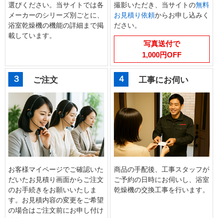
選びください。当サイトでは各
撮影いただき、当サイトの
無料
メーカーのシリーズ別ごとに、
お見積り依頼
からお申し込みく
浴室乾燥機の機能の詳細まで掲
ださい。
載しています。
写真送付で
1,000円OFF
３
４
ご注文
工事にお伺い
お客様マイページでご確認いた
商品の手配後、工事スタッフが
だいたお見積り画面からご注文
ご予約の日時にお伺いし、浴室
のお手続きをお願いいたしま
乾燥機の交換工事を行います。
す。お見積内容の変更をご希望
の場合はご注文前にお申し付け