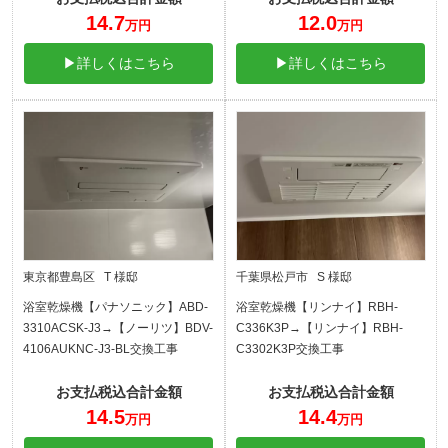
14.7
12.0
万円
万円
▶詳しくはこちら
▶詳しくはこちら
東京都豊島区 T 様邸
千葉県松戸市 S 様邸
浴室乾燥機【パナソニック】ABD-
浴室乾燥機【リンナイ】RBH-
3310ACSK-J3→【ノーリツ】BDV-
C336K3P→【リンナイ】RBH-
4106AUKNC-J3-BL交換工事
C3302K3P交換工事
お支払税込合計金額
お支払税込合計金額
14.5
14.4
万円
万円