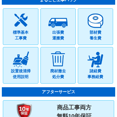
標準基本
出張費
部材費
工事費
運搬費
養生費
設置後清掃
廃材撤去
諸経費
使用説明
処分費
事務経費
アフターサービス
商品工事両方
無料10年保証