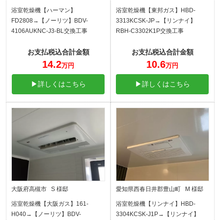
浴室乾燥機【ハーマン】
浴室乾燥機【東邦ガス】HBD-
FD2808→【ノーリツ】BDV-
3313KCSK-JP→【リンナイ】
4106AUKNC-J3-BL交換工事
RBH-C3302K1P交換工事
お支払税込合計金額
お支払税込合計金額
14.2
10.6
万円
万円
▶詳しくはこちら
▶詳しくはこちら
大阪府高槻市 S 様邸
愛知県西春日井郡豊山町 M 様邸
浴室乾燥機【大阪ガス】161-
浴室乾燥機【リンナイ】HBD-
H040→【ノーリツ】BDV-
3304KCSK-J1P→【リンナイ】