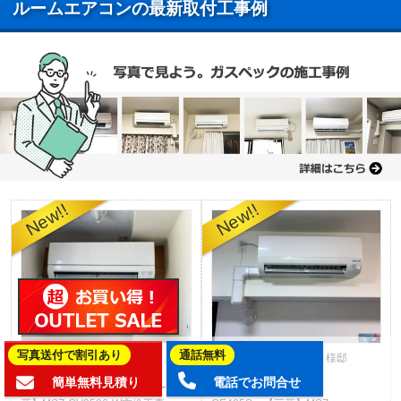
ルームエアコンの最新取付工事例
写真送付で割引あり
通話無料
大阪府大阪市福島区 F 様邸
愛知県名古屋市中区 Y 様邸
簡単無料見積り
電話でお問合せ
エアコン【三菱】MSZ-J258→【三
エアコン【三菱】MSZ-