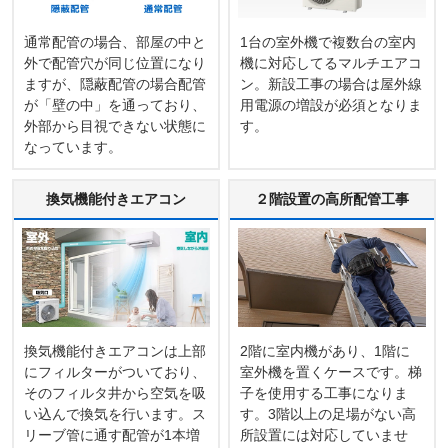
通常配管の場合、部屋の中と
1台の室外機で複数台の室内
外で配管穴が同じ位置になり
機に対応してるマルチエアコ
ますが、隠蔽配管の場合配管
ン。新設工事の場合は屋外線
が「壁の中」を通っており、
用電源の増設が必須となりま
外部から目視できない状態に
す。
なっています。
換気機能付きエアコン
２階設置の高所配管工事
換気機能付きエアコンは上部
2階に室内機があり、1階に
にフィルターがついており、
室外機を置くケースです。梯
そのフィルタ井から空気を吸
子を使用する工事になりま
い込んで換気を行います。ス
す。3階以上の足場がない高
リーブ管に通す配管が1本増
所設置には対応していませ