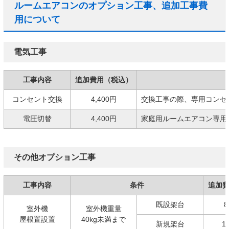
ルームエアコンのオプション工事、追加工事費
用について
電気工事
工事内容
追加費用（税込）
コンセント交換
4,400円
交換工事の際、専用コンセ
電圧切替
4,400円
家庭用ルームエアコン専用の
その他オプション工事
工事内容
条件
追加
既設架台
8
室外機
室外機重量
屋根置設置
40kg未満まで
新規架台
1