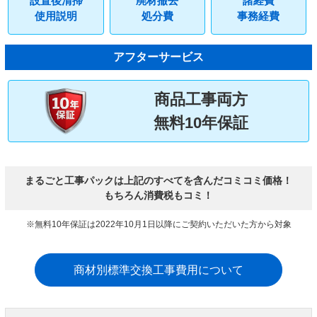
設置後清掃
廃材撤去
諸経費
使用説明
処分費
事務経費
アフターサービス
商品工事両方
無料10年保証
まるごと工事パックは上記のすべてを含んだコミコミ価格！
もちろん消費税もコミ！
※無料10年保証は2022年10月1日以降にご契約いただいた方から対象
商材別標準交換工事費用について