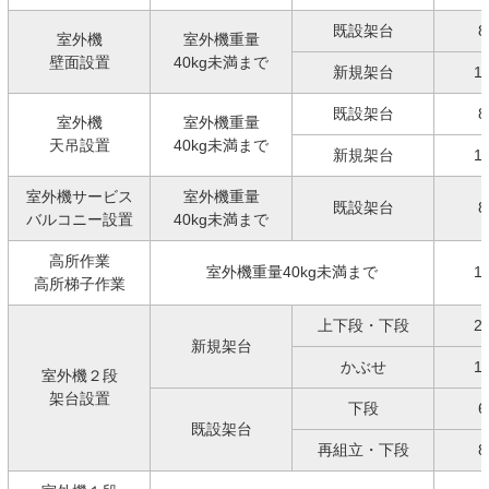
既設架台
8
室外機
室外機重量
壁面設置
40kg未満まで
新規架台
1
既設架台
8
室外機
室外機重量
天吊設置
40kg未満まで
新規架台
1
室外機サービス
室外機重量
既設架台
8
バルコニー設置
40kg未満まで
高所作業
室外機重量40kg未満まで
1
高所梯子作業
上下段・下段
2
新規架台
かぶせ
1
室外機２段
架台設置
下段
6
既設架台
再組立・下段
8