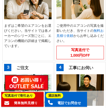
まずはご希望のエアコンをお選
ご使用中のエアコンの写真を撮
びください。当サイトでは各メ
影いただき、当サイトの
無料お
ーカーのシリーズ別ごとに、エ
見積り依頼
からお申し込みくだ
アコンの機能の詳細まで掲載し
さい。
ています。
写真送付で
1,000円OFF
３
４
ご注文
工事にお伺い
写真送付で割引あり
通話無料
簡単無料見積り
電話でお問合せ