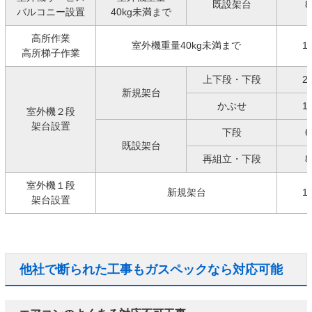
既設架台
8
バルコニー設置
40kg未満まで
高所作業
室外機重量40kg未満まで
1
高所梯子作業
上下段・下段
2
新規架台
かぶせ
1
室外機２段
架台設置
下段
6
既設架台
再組立・下段
8
室外機１段
新規架台
1
架台設置
他社で断られた工事もガスペックなら対応可能