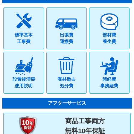
標準基本
出張費
部材費
工事費
運搬費
養生費
設置後清掃
廃材撤去
諸経費
使用説明
処分費
事務経費
アフターサービス
商品工事両方
無料10年保証