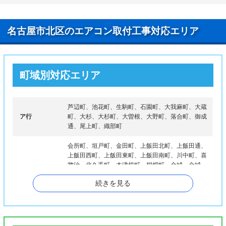
名古屋市北区のエアコン取付工事対応エリア
町域別対応エリア
芦辺町、池花町、生駒町、石園町、大我麻町、大蔵
ア行
町、大杉、大杉町、大曽根、大野町、落合町、御成
通、尾上町、織部町
会所町、垣戸町、金田町、上飯田北町、上飯田通、
上飯田西町、上飯田東町、上飯田南町、川中町、喜
惣治、北久手町、木津根町、桐畑町、金城、金城
カ行
町、楠、楠味鋺、楠町喜惣治新田、黒川本通、玄馬
続きを見る
町、紅雲町、光音寺町、五反田町、駒止町、米が瀬
町
彩紅橋通、猿投町、三軒町、志賀町、志賀本通、志
賀南通、敷島町、清水、下飯田町、成願寺、城東