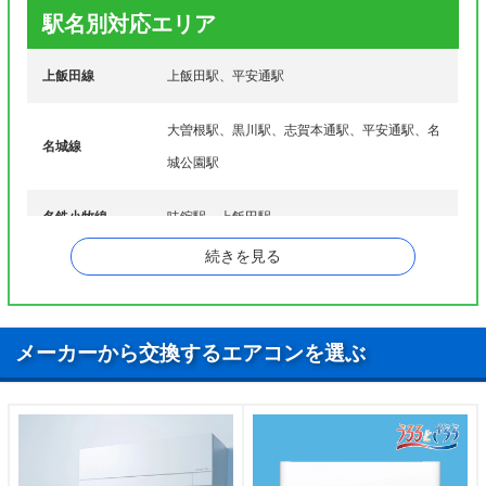
サ行
町、城見通、新沼町、新堀町、神明町、杉栄町、杉
駅名別対応エリア
村
上飯田線
上飯田駅、平安通駅
龍ノ口町、田幡、稚児宮通、中丸町、長田町、辻
タ行
町、辻本通、天道町、憧旛町
大曽根駅、黒川駅、志賀本通駅、平安通駅、名
苗田町、中味鋺、長喜町、中切町、中杉町、浪打
名城線
ナ行
町、西味鋺、西志賀町、如意、如来町、野方通
城公園駅
萩野通、八龍町、鳩岡、鳩岡町、東味鋺、東大杉
名鉄小牧線
味鋺駅、上飯田駅
ハ行
町、東大曽根町上、東長田町、東水切町、平手町、
福徳町、平安、平安通
続きを見る
名鉄瀬戸線
尼ヶ坂駅、清水駅
真畔町、桝形町、丸新町、水切町、水草町、名城、
マ行
元志賀町
メーカーから交換するエアコンを選ぶ
八代町、安井、矢田町、柳原、山田、山田北町、山
ヤ行
田町、山田西町、芳野
ラ行
瑠璃光町、六が池町
ワ行
若鶴町、若葉通