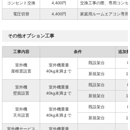
コンセント交換
4,400円
交換工事の際、専用コンセ
電圧切替
4,400円
家庭用ルームエアコン専用の
その他オプション工事
工事内容
条件
追加
既設架台
8
室外機
室外機重量
屋根置設置
40kg未満まで
新規架台
1
既設架台
8
室外機
室外機重量
壁面設置
40kg未満まで
新規架台
1
既設架台
8
室外機
室外機重量
天吊設置
40kg未満まで
新規架台
1
室外機サービス
室外機重量