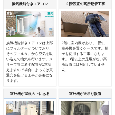
換気機能付きエアコン
２階設置の高所配管工事
換気機能付きエアコンは上部
2階に室内機があり、1階に
にフィルターがついており、
室外機を置くケースです。梯
そのフィルタ井から空気を吸
子を使用する工事になりま
い込んで換気を行います。ス
す。3階以上の足場がない高
リーブ管に通す配管が1本増
所設置には対応していませ
えますので場合によっては貫
ん。
通穴を広げる工事が必要にな
ります。
室外機が屋根の上にある
室外機が天吊り設置