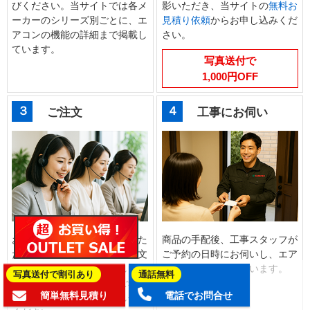
びください。当サイトでは各メ
影いただき、当サイトの
無料お
ーカーのシリーズ別ごとに、エ
見積り依頼
からお申し込みくだ
アコンの機能の詳細まで掲載し
さい。
ています。
写真送付で
1,000円OFF
３
４
ご注文
工事にお伺い
お客様マイページでご確認いた
商品の手配後、工事スタッフが
だいたお見積り画面からご注文
ご予約の日時にお伺いし、エア
のお手続きをお願いいたしま
コンの交換工事を行います。
写真送付で割引あり
通話無料
す。お見積内容の変更をご希望
簡単無料見積り
電話でお問合せ
の場合はご注文前にお申し付け