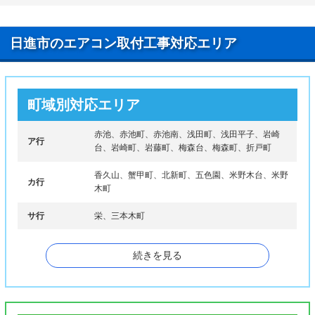
日進市のエアコン取付工事対応エリア
町域別対応エリア
赤池、赤池町、赤池南、浅田町、浅田平子、岩崎
ア行
台、岩崎町、岩藤町、梅森台、梅森町、折戸町
香久山、蟹甲町、北新町、五色園、米野木台、米野
カ行
木町
サ行
栄、三本木町
タ行
竹の山
続きを見る
ナ行
野方町
ハ行
東山、藤枝町、藤島町、藤塚、本郷町