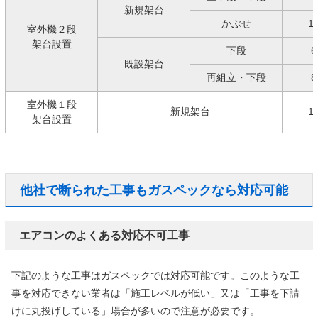
新規架台
かぶせ
1
室外機２段
架台設置
下段
6
既設架台
再組立・下段
8
室外機１段
新規架台
1
架台設置
他社で断られた工事もガスペックなら対応可能
エアコンのよくある対応不可工事
下記のような工事はガスペックでは対応可能です。このような工
事を対応できない業者は「施工レベルが低い」又は「工事を下請
けに丸投げしている」場合が多いので注意が必要です。