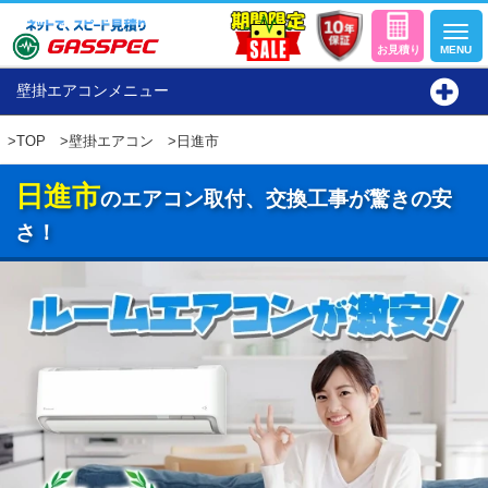
壁掛エアコンメニュー
>
TOP
>
壁掛エアコン
>日進市
日進市
のエアコン取付、交換工事が驚きの安
さ！