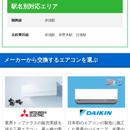
マ行
南ケ丘
駅名別対応エリア
鶴舞線
赤池駅
名鉄豊田線
赤池駅、米野木駅、日進駅
メーカーから交換するエアコンを選ぶ
業界トップクラスの販売実績を
日本初のエアコンの製造に施工
誇る三菱エアコン。霧ヶ峰の愛
した業界のパイオニア。冬季の