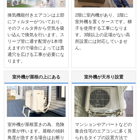
換気機能付きエアコンは上部
2階に室内機があり、1階に
にフィルターがついており、
室外機を置くケースです。梯
そのフィルタ井から空気を吸
子を使用する工事になりま
い込んで換気を行います。ス
す。3階以上の足場がない高
リーブ管に通す配管が1本増
所設置には対応していませ
えますので場合によっては貫
ん。
通穴を広げる工事が必要にな
ります。
室外機が屋根の上にある
室外機が天吊り設置
室外機が屋根置きの為、危険
マンションやアパートなどの
作業が伴います。屋根の傾斜
集合住宅のエアコンに多く見
角度が急すぎる場合はお断り
られるタイプの設置方法で