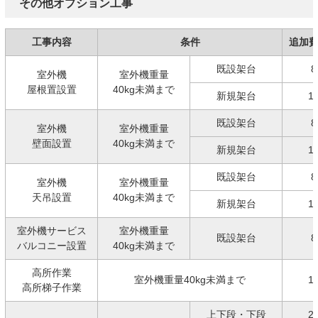
その他オプション工事
工事内容
条件
追加
既設架台
8
室外機
室外機重量
屋根置設置
40kg未満まで
新規架台
1
既設架台
8
室外機
室外機重量
壁面設置
40kg未満まで
新規架台
1
既設架台
8
室外機
室外機重量
天吊設置
40kg未満まで
新規架台
1
室外機サービス
室外機重量
既設架台
8
バルコニー設置
40kg未満まで
高所作業
室外機重量40kg未満まで
1
高所梯子作業
上下段・下段
2