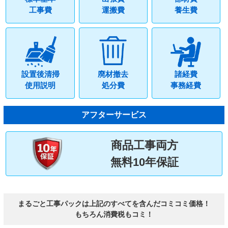
工事費
運搬費
養生費
設置後清掃
廃材撤去
諸経費
使用説明
処分費
事務経費
アフターサービス
商品工事両方
無料10年保証
まるごと工事パックは上記のすべてを含んだコミコミ価格！
もちろん消費税もコミ！