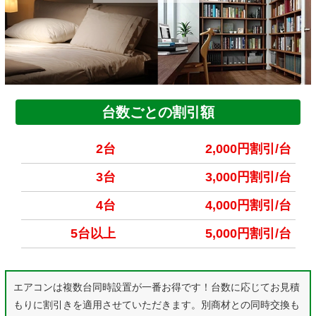
台数ごとの割引額
2台
2,000円割引/台
3台
3,000円割引/台
4台
4,000円割引/台
5台以上
5,000円割引/台
エアコンは複数台同時設置が一番お得です！台数に応じてお見積
もりに割引きを適用させていただきます。別商材との同時交換も