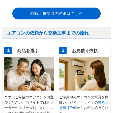
同時工事割引の詳細はこちら
エアコンの依頼から交換工事までの流れ
１
２
商品を選ぶ
お見積り依頼
まずはご希望のエアコンをお選
ご使用中のエアコンの写真を撮
びください。当サイトでは各メ
影いただき、当サイトの
無料お
ーカーのシリーズ別ごとに、エ
見積り依頼
からお申し込みくだ
アコンの機能の詳細まで掲載し
さい。