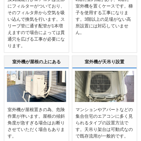
にフィルターがついており、
室外機を置くケースです。梯
そのフィルタ井から空気を吸
子を使用する工事になりま
い込んで換気を行います。ス
す。3階以上の足場がない高
リーブ管に通す配管が1本増
所設置には対応していませ
えますので場合によっては貫
ん。
通穴を広げる工事が必要にな
ります。
室外機が屋根の上にある
室外機が天吊り設置
室外機が屋根置きの為、危険
マンションやアパートなどの
作業が伴います。屋根の傾斜
集合住宅のエアコンに多く見
角度が急すぎる場合はお断り
られるタイプの設置方法で
させていただく場合もありま
す。天吊り架台は可動式なの
す。
で既存流用が一般的です。