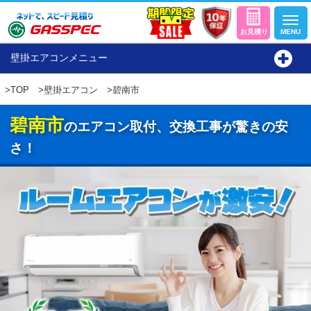
壁掛エアコンメニュー
>
TOP
>
壁掛エアコン
>碧南市
碧南市
のエアコン取付、交換工事が驚きの安
さ！