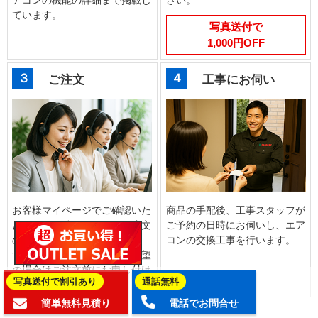
ています。
写真送付で
1,000円OFF
３
４
ご注文
工事にお伺い
お客様マイページでご確認いた
商品の手配後、工事スタッフが
だいたお見積り画面からご注文
ご予約の日時にお伺いし、エア
のお手続きをお願いいたしま
コンの交換工事を行います。
す。お見積内容の変更をご希望
の場合はご注文前にお申し付け
写真送付で割引あり
通話無料
ください。
簡単無料見積り
電話でお問合せ