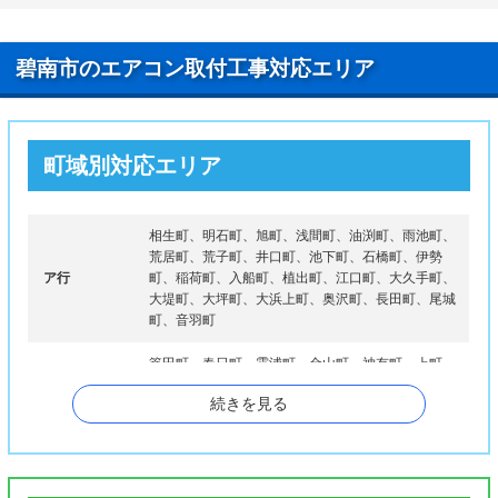
碧南市のエアコン取付工事対応エリア
町域別対応エリア
相生町、明石町、旭町、浅間町、油渕町、雨池町、
荒居町、荒子町、井口町、池下町、石橋町、伊勢
ア行
町、稲荷町、入船町、植出町、江口町、大久手町、
大堤町、大坪町、大浜上町、奥沢町、長田町、尾城
町、音羽町
篭田町、春日町、霞浦町、金山町、神有町、上町、
亀穴町、河方町、川口町、川端町、神田町、雁道
続きを見る
カ行
町、北浦町、北町、久沓町、栗山町、源氏神明町、
源氏町、鴻島町、港南町、向陽町、湖西町、小屋下
町、権現町、権田町
幸町、栄町、坂口町、作塚町、笹山町、沢渡町、三