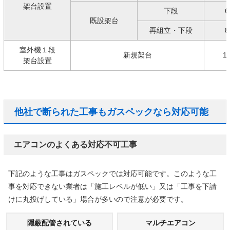
架台設置
下段
6
既設架台
再組立・下段
8
室外機１段
新規架台
1
架台設置
他社で断られた工事もガスペックなら対応可能
エアコンのよくある対応不可工事
下記のような工事はガスペックでは対応可能です。このような工
事を対応できない業者は「施工レベルが低い」又は「工事を下請
けに丸投げしている」場合が多いので注意が必要です。
隠蔽配管されている
マルチエアコン