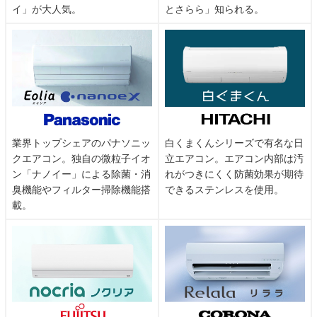
屋敷町、矢縄町、山神町、山下町、弥生町、用久
イ」が大人気。
とさらら」知られる。
ヤ行
町、葭生町
ラ行
流作町、六軒町
ワ行
若松町、若水町、若宮町、鷲塚町、鷲林町
業界トップシェアのパナソニッ
白くまくんシリーズで有名な日
クエアコン。独自の微粒子イオ
立エアコン。エアコン内部は汚
ン「ナノイー」による除菌・消
れがつきにくく防菌効果が期待
臭機能やフィルター掃除機能搭
できるステンレスを使用。
載。