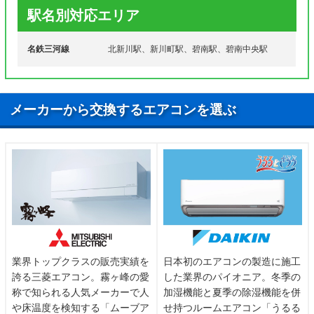
角町、三間町、三度山町、汐田町、塩浜町、潮見
駅名別対応エリア
町、志貴崎町、志貴町、島池町、清水町、下洲町、
サ行
照光町、白沢町、白砂町、城山町、新川町、新道
名鉄三河線
町、末広町、洲先町、須磨町、住吉町、千福町、善
北新川駅、新川町駅、碧南駅、碧南中央駅
明町
宝町、竹原町、田尻町、立山町、棚尾本町、玉津浦
タ行
町、築山町、鶴見町、天神町、天王町、道場山町、
メーカーから交換するエアコンを選ぶ
鳥追町
中江町、中後町、中田町、中町、中松町、中山町、
ナ行
縄手町、錦町、西浜町、西山町、日進町、二本木
町、野銭町、野田町
羽根町、浜尾町、浜田町、浜寺町、浜町、半崎町、
東浦町、東山町、平山町、広見町、吹上町、福清水
ハ行
町、伏見町、札木町、舟江町、踏分町、古川町、平
七町、平和町、堀方町、本郷町
業界トップクラスの販売実績を
日本初のエアコンの製造に施工
前浜町、松江町、松原町、松本町、丸山町、見合
誇る三菱エアコン。霧ヶ峰の愛
した業界のパイオニア。冬季の
マ行
町、岬町、緑町、港本町、三宅町、宮後町、宮町、
称で知られる人気メーカーで人
加湿機能と夏季の除湿機能を併
桃山町
や床温度を検知する「ムーブア
せ持つルームエアコン「うるる