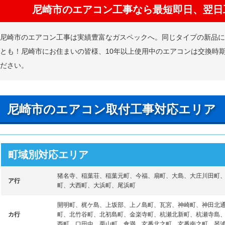
尼崎市のエアコン工事なら最短即日、翌日
尼崎市のエアコン工事は実績豊富なガスペックへ。同じタイプの新品
とも！尼崎市にお住まいの皆様、10年以上使用中のエアコンは交換時
ださい。
尼崎市のエアコン取付工事対応エリア
町域別対応エリア
猪名寺、稲葉荘、稲葉元町、今福、扇町、大島、大庄川田町
ア行
町、大西町、大浜町、尾浜町
開明町、梶ケ島、上坂部、上ノ島町、瓦宮、神崎町、神田北
カ行
町、北竹谷町、北初島町、金楽寺町、杭瀬北新町、杭瀬寺島
西町、口田中、栗山町、食満、玄番北之町、玄番南之町、琴