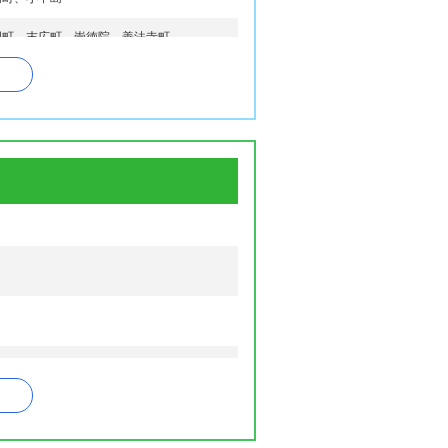
明町、末広町、崇徳院、善法寺町
塚口本町、築地、次屋、常松、常吉、鶴
町、菜切山町、若王寺、七松町、西海岸
町、西長洲町、西難波町、西本町、西本町
高洲町、東塚口町、東七松町、東難波町、
島東之町、扶桑町、船出、平左衛門町
、南塚口町、南七松町、南初島町、南武庫
庫之荘西、武庫之荘東、武庫之荘本町、武