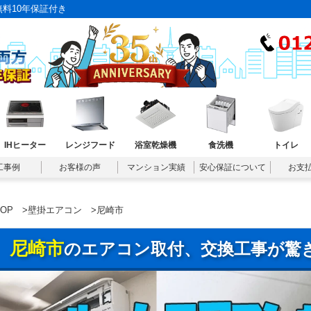
料10年保証付き
IHヒーター
レンジフード
浴室乾燥機
食洗機
トイレ
工事例
お客様の声
マンション実績
安心保証について
お支
TOP
>
壁掛エアコン
>尼崎市
尼崎市
のエアコン取付、交換工事が驚