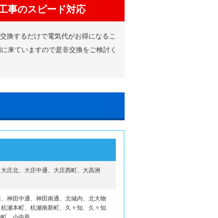
工事のスピード対応
に交換するだけで電気代がお得になるこ
期に来ていますので是非交換をご検討く
、大庄北、大庄中通、大庄西町、大高洲
通、神田中通、神田南通、北城内、北大物
、杭瀬本町、杭瀬南新町、久々知、久々知
浦町、小中島