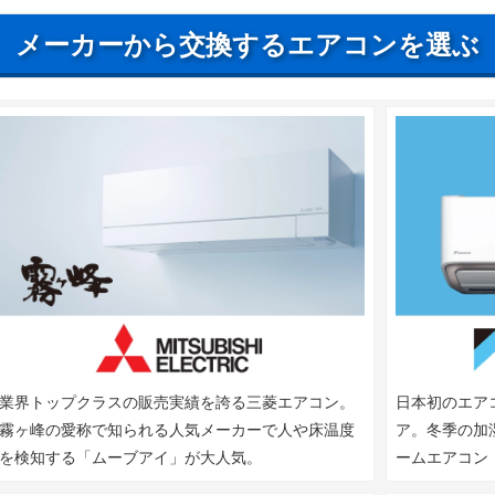
阪神なんば線
尼崎駅、大物駅
メーカーから交換するエアコンを選ぶ
阪神本線
尼崎駅、尼崎センタープール前駅、杭瀬駅
東海道本線
尼崎駅、立花駅
東西線
尼崎駅
福知山線
尼崎駅、猪名寺駅、塚口駅
業界トップクラスの販売実績を誇る三菱エアコン。
日本初のエア
霧ヶ峰の愛称で知られる人気メーカーで人や床温度
ア。冬季の加
を検知する「ムーブアイ」が大人気。
ームエアコン