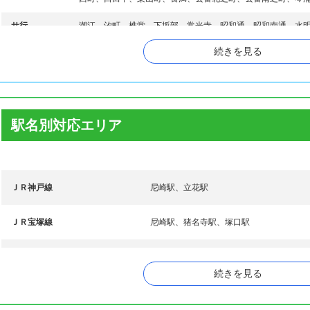
サ行
潮江、汐町、椎堂、下坂部、常光寺、昭和通、昭和南通、水
続きを見る
大物町、高田町、竹谷町、立花町、建家町、田能、塚口町、
タ行
町、寺町、道意町、戸ノ内町、富松町
中在家町、長洲中通、長洲西通、長洲東通、長洲本通、中浜
ナ行
町、西川、西昆陽、西桜木町、西大物町、西高洲町、西立花
北通、西松島町、西御園町、西向島町、額田町
駅名別対応エリア
浜、浜田町、東海岸町、東桜木町、東園田町、東大物町、東
ハ行
東初島町、東浜町、東本町、東松島町、東向島西之町、東向
丸島町、水堂町、御園、御園町、南清水、南城内、南竹谷町
ＪＲ神戸線
尼崎駅、立花駅
マ行
之荘、宮内町、武庫川町、武庫町、武庫の里、武庫之荘、武
庫元町、武庫豊町、名神町、元浜町
ＪＲ宝塚線
尼崎駅、猪名寺駅、塚口駅
ヤ行
弥生ケ丘町、蓬川荘園、蓬川町
阪急伊丹線
塚口駅
続きを見る
阪急神戸本線
園田駅、塚口駅、武庫之荘駅