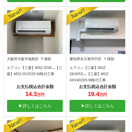
大阪府大阪市福島区 F 様邸
愛知県名古屋市中区 Y 様邸
エアコン【三菱】MSZ-J258→【三
エアコン【三菱】MSZ-
菱】MSZ-GV2526-W取付工事
GE405S→【三菱】MSZ-
AXV4026S-W取付工事
お支払税込合計金額
お支払税込合計金額
14.3
19.4
万円
万円
▶詳しくはこちら
▶詳しくはこちら