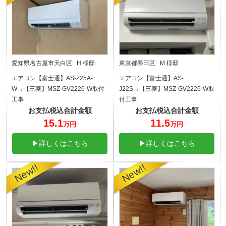
愛知県名古屋市天白区 H 様邸
東京都墨田区 M 様邸
エアコン【富士通】AS-Z25A-
エアコン【富士通】AS-
W→【三菱】MSZ-GV2226-W取付
J22S→【三菱】MSZ-GV2226-W取
工事
付工事
お支払税込合計金額
お支払税込合計金額
15.1
11.5
万円
万円
▶詳しくはこちら
▶詳しくはこちら