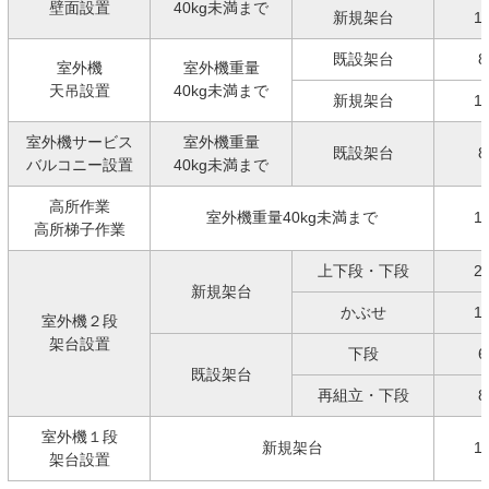
壁面設置
40kg未満まで
新規架台
1
既設架台
8
室外機
室外機重量
天吊設置
40kg未満まで
新規架台
1
室外機サービス
室外機重量
既設架台
8
バルコニー設置
40kg未満まで
高所作業
室外機重量40kg未満まで
1
高所梯子作業
上下段・下段
2
新規架台
かぶせ
1
室外機２段
架台設置
下段
6
既設架台
再組立・下段
8
室外機１段
新規架台
1
架台設置