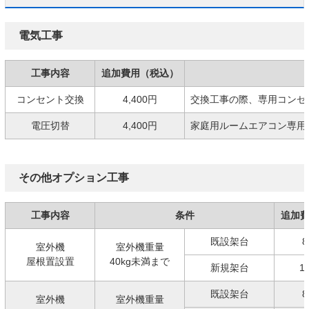
電気工事
工事内容
追加費用（税込）
コンセント交換
4,400円
交換工事の際、専用コンセ
電圧切替
4,400円
家庭用ルームエアコン専用の
その他オプション工事
工事内容
条件
追加
既設架台
8
室外機
室外機重量
屋根置設置
40kg未満まで
新規架台
1
既設架台
8
室外機
室外機重量