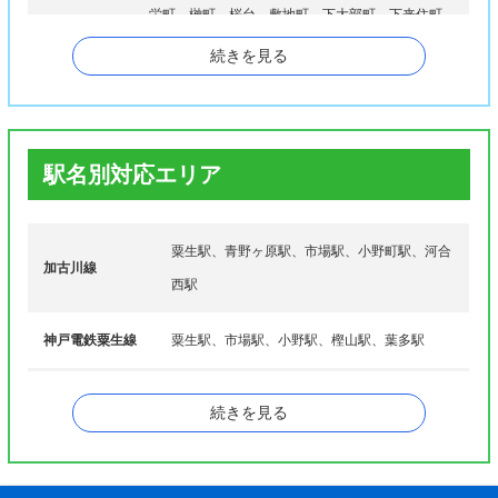
栄町、榊町、桜台、敷地町、下大部町、下来住町、
サ行
昭和町、新部町、神明町、菅田町、住永町、住吉
続きを見る
町、曽根町
大開町、高田町、高山町、匠台、垂井町、田園町、
タ行
天神町
長尾町、中島町、中谷町、中町、中番町、西本町、
駅名別対応エリア
ナ行
西山町、西脇町
葉多町、東本町、日吉町、復井町、福住町、福甸
ハ行
町、二葉町、船木町、古川町、本町
粟生駅、青野ヶ原駅、市場駅、小野町駅、河合
加古川線
西駅
マ行
丸山町、万勝寺町、南青野町、三和町
ヤ行
山田町
神戸電鉄粟生線
粟生駅、市場駅、小野駅、樫山駅、葉多駅
ワ行
脇本町
北条線
粟生駅
続きを見る