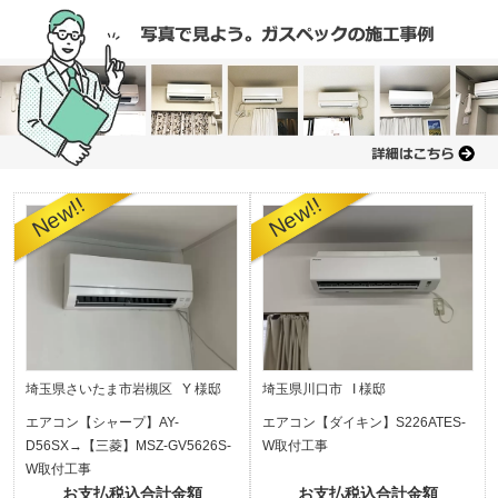
埼玉県さいたま市岩槻区 Y 様邸
埼玉県川口市 I 様邸
エアコン【シャープ】AY-
エアコン【ダイキン】S226ATES-
D56SX→【三菱】MSZ-GV5626S-
W取付工事
W取付工事
お支払税込合計金額
お支払税込合計金額