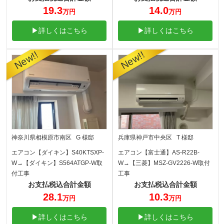
19.3
14.0
万円
万円
▶詳しくはこちら
▶詳しくはこちら
神奈川県相模原市南区 G 様邸
兵庫県神戸市中央区 T 様邸
エアコン【ダイキン】S40KTSXP-
エアコン【富士通】AS-R22B-
W→【ダイキン】S564ATGP-W取
W→【三菱】MSZ-GV2226-W取付
付工事
工事
お支払税込合計金額
お支払税込合計金額
28.1
10.3
万円
万円
▶詳しくはこちら
▶詳しくはこちら