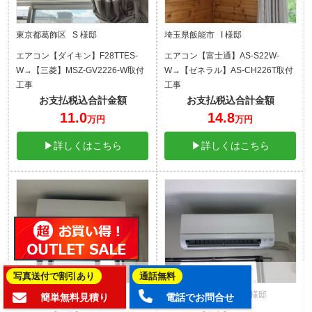
東京都葛飾区 S 様邸
埼玉県飯能市 I 様邸
エアコン【ダイキン】F28TTES-
エアコン【富士通】AS-S22W-
W→【三菱】MSZ-GV2226-W取付
W→【ゼネラル】AS-CH226T取付
工事
工事
お支払税込合計金額
お支払税込合計金額
11.0
14.8
万円
万円
▶詳しくはこちら
▶詳しくはこちら
写真送付で割引あり
通話無料
千葉県船橋市 K 様邸
愛知県名古屋市西区 I 様邸
簡単無料見積り
電話でお問合せ