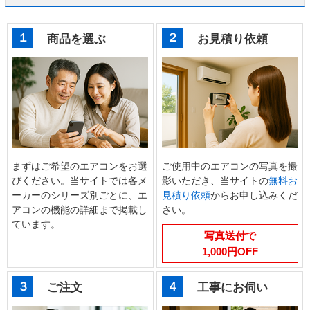
１
２
商品を選ぶ
お見積り依頼
まずはご希望のエアコンをお選
ご使用中のエアコンの写真を撮
びください。当サイトでは各メ
影いただき、当サイトの
無料お
ーカーのシリーズ別ごとに、エ
見積り依頼
からお申し込みくだ
アコンの機能の詳細まで掲載し
さい。
ています。
写真送付で
1,000円OFF
３
４
ご注文
工事にお伺い