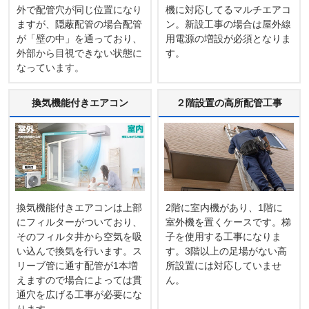
外で配管穴が同じ位置になり
機に対応してるマルチエアコ
ますが、隠蔽配管の場合配管
ン。新設工事の場合は屋外線
が「壁の中」を通っており、
用電源の増設が必須となりま
外部から目視できない状態に
す。
なっています。
換気機能付きエアコン
２階設置の高所配管工事
換気機能付きエアコンは上部
2階に室内機があり、1階に
にフィルターがついており、
室外機を置くケースです。梯
そのフィルタ井から空気を吸
子を使用する工事になりま
い込んで換気を行います。ス
す。3階以上の足場がない高
リーブ管に通す配管が1本増
所設置には対応していませ
えますので場合によっては貫
ん。
通穴を広げる工事が必要にな