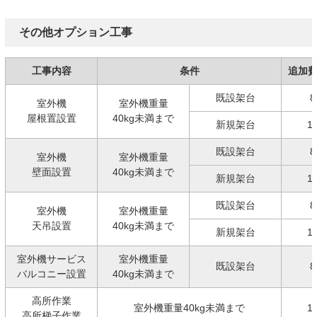
その他オプション工事
工事内容
条件
追加
既設架台
8
室外機
室外機重量
屋根置設置
40kg未満まで
新規架台
1
既設架台
8
室外機
室外機重量
壁面設置
40kg未満まで
新規架台
1
既設架台
8
室外機
室外機重量
天吊設置
40kg未満まで
新規架台
1
室外機サービス
室外機重量
既設架台
8
バルコニー設置
40kg未満まで
高所作業
室外機重量40kg未満まで
1
高所梯子作業