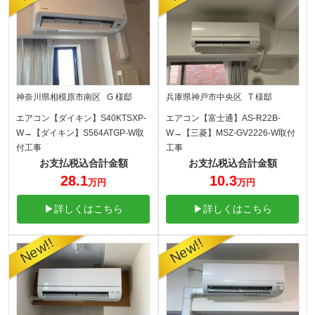
神奈川県相模原市南区 G 様邸
兵庫県神戸市中央区 T 様邸
エアコン【ダイキン】S40KTSXP-
エアコン【富士通】AS-R22B-
W→【ダイキン】S564ATGP-W取
W→【三菱】MSZ-GV2226-W取付
付工事
工事
お支払税込合計金額
お支払税込合計金額
28.1
10.3
万円
万円
▶詳しくはこちら
▶詳しくはこちら