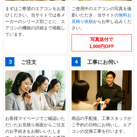
まずはご希望のエアコンをお選
ご使用中のエアコンの写真を撮
びください。当サイトでは各メ
影いただき、当サイトの
無料お
ーカーのシリーズ別ごとに、エ
見積り依頼
からお申し込みくだ
アコンの機能の詳細まで掲載し
さい。
ています。
写真送付で
1,000円OFF
３
４
ご注文
工事にお伺い
お客様マイページでご確認いた
商品の手配後、工事スタッフが
だいたお見積り画面からご注文
ご予約の日時にお伺いし、エア
のお手続きをお願いいたしま
コンの交換工事を行います。