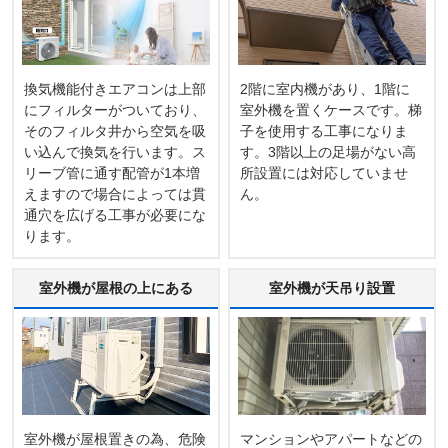
換気機能付きエアコンは上部
2階に室内機があり、1階に
にフィルターがついており、
室外機を置くケースです。梯
そのフィルタ井から空気を吸
子を使用する工事になりま
い込んで換気を行います。ス
す。3階以上の足場がない高
リーブ管に通す配管が1本増
所設置には対応していませ
えますので場合によっては貫
ん。
通穴を広げる工事が必要にな
ります。
室外機が屋根の上にある
室外機が天吊り設置
室外機が屋根置きの為、危険
マンションやアパートなどの