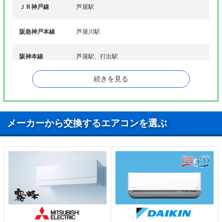
ＪＲ神戸線
前田町、松ノ内町、松浜町、翠ケ丘町、緑町、南浜
芦屋駅
マ行
町、宮川町、宮塚町
阪急神戸本線
芦屋川駅
ヤ行
山芦屋町、山手町、陽光町
ラ行
六麓荘町
阪神本線
芦屋駅、打出駅
ワ行
若葉町、若宮町
続きを見る
東海道本線
芦屋駅
メーカーから交換するエアコンを選ぶ