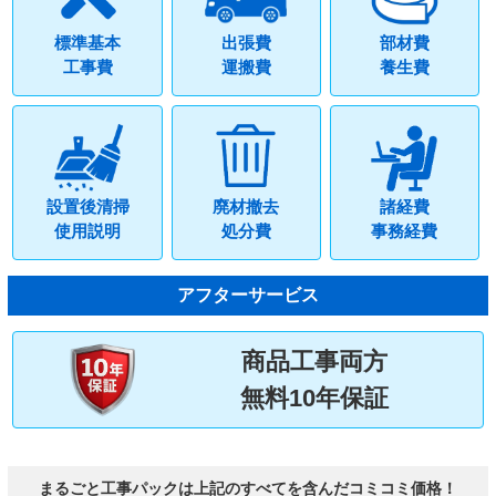
標準基本
出張費
部材費
工事費
運搬費
養生費
設置後清掃
廃材撤去
諸経費
使用説明
処分費
事務経費
アフターサービス
商品工事両方
無料10年保証
まるごと工事パックは上記のすべてを含んだコミコミ価格！