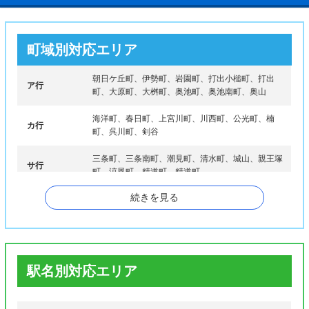
町域別対応エリア
朝日ケ丘町、伊勢町、岩園町、打出小槌町、打出
ア行
町、大原町、大桝町、奥池町、奥池南町、奥山
海洋町、春日町、上宮川町、川西町、公光町、楠
カ行
町、呉川町、剣谷
三条町、三条南町、潮見町、清水町、城山、親王塚
サ行
町、涼風町、精道町、精道町
続きを見る
大東町、高浜町、竹園町、茶屋之町、月若町、津知
タ行
町
業平町、南宮町、新浜町、西芦屋町、西蔵町、西山
ナ行
町
駅名別対応エリア
浜芦屋町、浜風町、浜町、東芦屋町、東山町、平田
ハ行
北町、平田町、船戸町