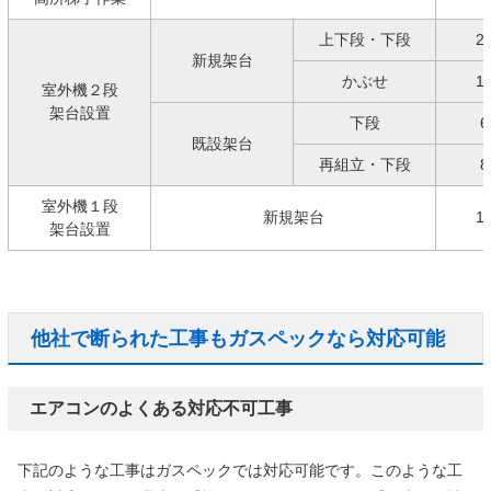
上下段・下段
2
新規架台
かぶせ
1
室外機２段
架台設置
下段
6
既設架台
再組立・下段
8
室外機１段
新規架台
1
架台設置
他社で断られた工事もガスペックなら対応可能
エアコンのよくある対応不可工事
下記のような工事はガスペックでは対応可能です。このような工