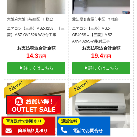
大阪府大阪市福島区 F 様邸
愛知県名古屋市中区 Y 様邸
エアコン【三菱】MSZ-J258→【三
エアコン【三菱】MSZ-
菱】MSZ-GV2526-W取付工事
GE405S→【三菱】MSZ-
AXV4026S-W取付工事
お支払税込合計金額
お支払税込合計金額
14.3
19.4
万円
万円
▶詳しくはこちら
▶詳しくはこちら
写真送付で割引あり
通話無料
簡単無料見積り
電話でお問合せ
愛知県名古屋市天白区 H 様邸
東京都墨田区 M 様邸