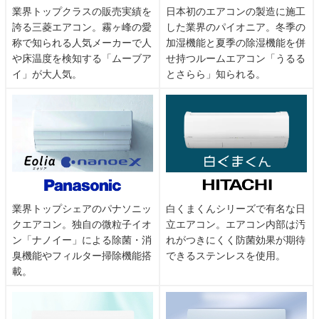
業界トップクラスの販売実績を
日本初のエアコンの製造に施工
誇る三菱エアコン。霧ヶ峰の愛
した業界のパイオニア。冬季の
称で知られる人気メーカーで人
加湿機能と夏季の除湿機能を併
や床温度を検知する「ムーブア
せ持つルームエアコン「うるる
イ」が大人気。
とさらら」知られる。
業界トップシェアのパナソニッ
白くまくんシリーズで有名な日
クエアコン。独自の微粒子イオ
立エアコン。エアコン内部は汚
ン「ナノイー」による除菌・消
れがつきにくく防菌効果が期待
臭機能やフィルター掃除機能搭
できるステンレスを使用。
載。