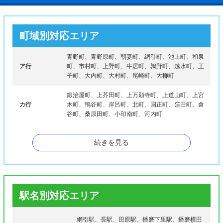
町域別対応エリア
青野町、青野原町、朝妻町、網引町、池上町、和泉
ア行
町、市村町、上野町、牛居町、鶉野町、越水町、王
子町、大内町、大村町、尾崎町、大柳町
鍛治屋町、上芥田町、上万願寺町、上道山町、上宮
カ行
木町、鴨谷町、岸呂町、北町、国正町、窪田町、倉
谷町、桑原田町、小印南町、河内町
栄町、坂本町、坂元町、笹倉町、佐谷町、島町、下
続きを見る
サ行
芥田町、下万願寺町、下道山町、下宮木町、新生
町、吸谷町
大工町、谷口町、谷町、田原町、玉丘町、玉野町、
タ行
田谷町、段下町、都染町、常吉町、鎮岩町、戸田井
町、殿原町、豊倉町
駅名別対応エリア
中富町、中西町、中野町、中山町、西上野町、西長
ナ行
町、西笠原町、西剣坂町、西谷町、西野々町、西横
網引駅、長駅、田原駅、播磨下里駅、播磨横田