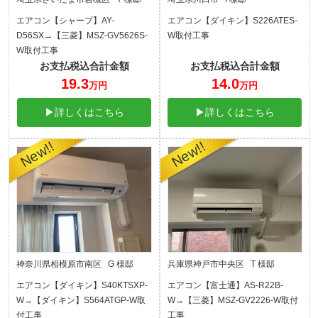
エアコン【シャープ】AY-
エアコン【ダイキン】S226ATES-
D56SX→【三菱】MSZ-GV5626S-
W取付工事
W取付工事
お支払税込合計金額
お支払税込合計金額
19.3
14.0
万円
万円
▶詳しくはこちら
▶詳しくはこちら
神奈川県相模原市南区 G 様邸
兵庫県神戸市中央区 T 様邸
エアコン【ダイキン】S40KTSXP-
エアコン【富士通】AS-R22B-
W→【ダイキン】S564ATGP-W取
W→【三菱】MSZ-GV2226-W取付
付工事
工事