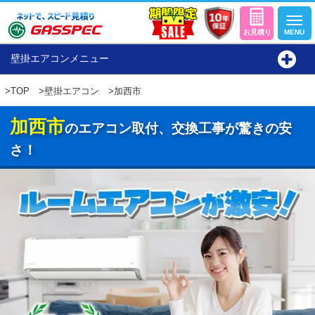
壁掛エアコンメニュー
>
TOP
>
壁掛エアコン
>加西市
加西市
のエアコン取付、交換工事が驚きの安
さ！