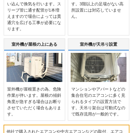
い込んで換気を行います。ス
す。3階以上の足場がない高
リーブ管に通す配管が1本増
所設置には対応していませ
えますので場合によっては貫
ん。
通穴を広げる工事が必要にな
ります。
室外機が屋根の上にある
室外機が天吊り設置
室外機が屋根置きの為、危険
マンションやアパートなどの
作業が伴います。屋根の傾斜
集合住宅のエアコンに多く見
角度が急すぎる場合はお断り
られるタイプの設置方法で
させていただく場合もありま
す。天吊り架台は可動式なの
す。
で既存流用が一般的です。
他社で購入されたエアコンや中古エアコンなどの取付、エアコ