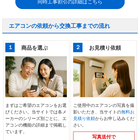
同時工事割引の詳細はこちら
エアコンの依頼から交換工事までの流れ
１
２
商品を選ぶ
お見積り依頼
まずはご希望のエアコンをお選
ご使用中のエアコンの写真を撮
びください。当サイトでは各メ
影いただき、当サイトの
無料お
ーカーのシリーズ別ごとに、エ
見積り依頼
からお申し込みくだ
アコンの機能の詳細まで掲載し
さい。
ています。
写真送付で