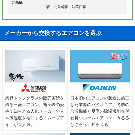
北条線
田町、野条町、野上町、野田町
駅、北条町駅、法華口駅
畑町、昌町、東長町、東笠原町、東剣坂町、東横田
町、広原町、琵琶甲町、福居町、福住町、別所町、
ハ行
別府町、北条町栗田、北条町黒駒、北条町小谷、北
メーカーから交換するエアコンを選ぶ
条町西高室、北条町西南、北条町東高室、北条町東
南、北条町古坂、北条町北条、北条町横尾
マ行
満久町、三口町、馬渡谷町
ヤ行
山枝町、山下町、山田町、油谷町、吉野町
ワ行
若井町、両月町
業界トップクラスの販売実績を
日本初のエアコンの製造に施工
誇る三菱エアコン。霧ヶ峰の愛
した業界のパイオニア。冬季の
称で知られる人気メーカーで人
加湿機能と夏季の除湿機能を併
や床温度を検知する「ムーブア
せ持つルームエアコン「うるる
イ」が大人気。
とさらら」知られる。