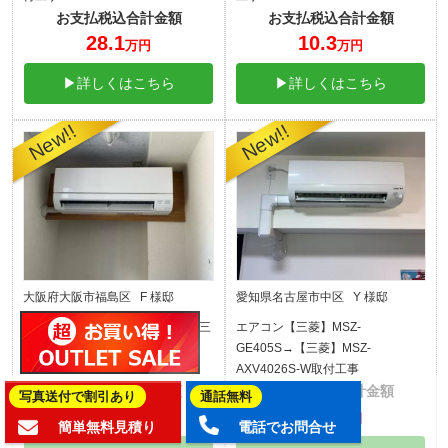
お支払税込合計金額
お支払税込合計金額
28.1
10.3
万円
万円
▶詳しくはこちら
▶詳しくはこちら
大阪府大阪市福島区 F 様邸
愛知県名古屋市中区 Y 様邸
エアコン【三菱】MSZ-J258→【三
エアコン【三菱】MSZ-
菱】MSZ-GV2526-W取付工事
GE405S→【三菱】MSZ-
AXV4026S-W取付工事
お支払税込合計金額
お支払税込合計金額
写真送付で割引あり
通話無料
14.3
19.4
万円
万円
簡単無料見積り
電話でお問合せ