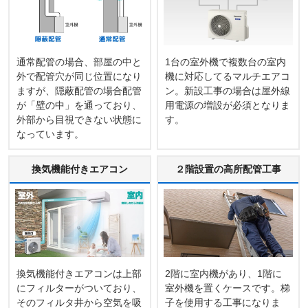
通常配管の場合、部屋の中と
1台の室外機で複数台の室内
外で配管穴が同じ位置になり
機に対応してるマルチエアコ
ますが、隠蔽配管の場合配管
ン。新設工事の場合は屋外線
が「壁の中」を通っており、
用電源の増設が必須となりま
外部から目視できない状態に
す。
なっています。
換気機能付きエアコン
２階設置の高所配管工事
換気機能付きエアコンは上部
2階に室内機があり、1階に
にフィルターがついており、
室外機を置くケースです。梯
そのフィルタ井から空気を吸
子を使用する工事になりま