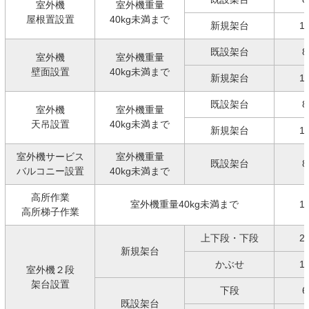
室外機
室外機重量
屋根置設置
40kg未満まで
新規架台
1
既設架台
8
室外機
室外機重量
壁面設置
40kg未満まで
新規架台
1
既設架台
8
室外機
室外機重量
天吊設置
40kg未満まで
新規架台
1
室外機サービス
室外機重量
既設架台
8
バルコニー設置
40kg未満まで
高所作業
室外機重量40kg未満まで
1
高所梯子作業
上下段・下段
2
新規架台
かぶせ
1
室外機２段
架台設置
下段
6
既設架台