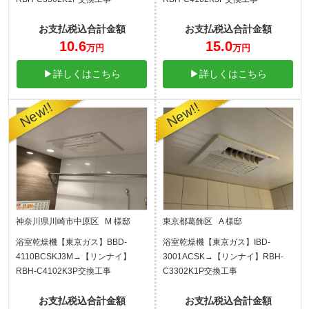
お支払税込合計金額
お支払税込合計金額
10.6
15.0
万円
万円
▶詳しくはこちら
▶詳しくはこちら
神奈川県川崎市中原区 M 様邸
東京都葛飾区 A 様邸
浴室乾燥機【東京ガス】BBD-
浴室乾燥機【東京ガス】IBD-
4110BCSKJ3M→【リンナイ】
3001ACSK→【リンナイ】RBH-
RBH-C4102K3P交換工事
C3302K1P交換工事
お支払税込合計金額
お支払税込合計金額