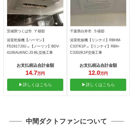
茨城県つくば市 Y 様邸
千葉県白井市 S 様邸
浴室乾燥機【ハーマン】
浴室乾燥機【リンナイ】RBHM-
FD2817J3U→【ノーリツ】BDV-
C337K1P→【リンナイ】RBH-
4106AUKNC-J3-BL交換工事
C3302K1P交換工事
お支払税込合計金額
お支払税込合計金額
14.7
12.0
万円
万円
▶詳しくはこちら
▶詳しくはこちら
中間ダクトファンについて