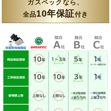
ガスペックなら、
10年保証
全品
付き