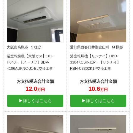
大阪府高槻市 S 様邸
愛知県西春日井郡豊山町 M 様邸
浴室乾燥機【大阪ガス】161-
浴室乾燥機【リンナイ】HBD-
H040→【ノーリツ】BDV-
3304KCSK-J1P→【リンナイ】
4106AUKNC-J1-BL交換工事
RBH-C3302K1P交換工事
お支払税込合計金額
お支払税込合計金額
12.0
10.6
万円
万円
▶詳しくはこちら
▶詳しくはこちら