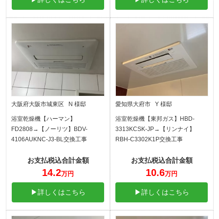
大阪府大阪市城東区 N 様邸
愛知県大府市 Y 様邸
浴室乾燥機【ハーマン】
浴室乾燥機【東邦ガス】HBD-
FD2808→【ノーリツ】BDV-
3313KCSK-JP→【リンナイ】
4106AUKNC-J3-BL交換工事
RBH-C3302K1P交換工事
お支払税込合計金額
お支払税込合計金額
14.2
10.6
万円
万円
▶詳しくはこちら
▶詳しくはこちら