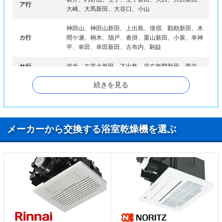
ア行
大崎、大馬新田、大谷口、小山
神田山、神田山新田、上出島、借宿、勘助新田、木
カ行
間ケ瀬、桐木、鵠戸、沓掛、栗山新田、小泉、幸神
平、幸田、幸田新田、古布内、駒跿
サ行
逆井、左平太新田、下出島、庄右衛門新田、菅谷
続きを見る
タ行
寺久、冨田
ナ行
中里、長須、長谷、猫実、猫実新田
ハ行
半谷、平八新田、辺田、法師戸
メーカーから交換する浴室乾燥機を選ぶ
孫兵エ新田、馬立、みどり町、緑の里、みむら、莚
マ行
打
ヤ行
矢作、山、弓田