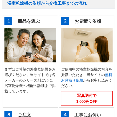
浴室乾燥機の依頼から交換工事までの流れ
１
２
商品を選ぶ
お見積り依頼
まずはご希望の浴室乾燥機をお
ご使用中の浴室乾燥機の写真を
選びください。当サイトでは各
撮影いただき、当サイトの
無料
メーカーのシリーズ別ごとに、
お見積り依頼
からお申し込みく
浴室乾燥機の機能の詳細まで掲
ださい。
載しています。
写真送付で
1,000円OFF
３
４
ご注文
工事にお伺い