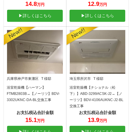
14.8
12.9
万円
万円
▶詳しくはこちら
▶詳しくはこちら
兵庫県神戸市東灘区 T 様邸
埼玉県所沢市 T 様邸
浴室乾燥機【ハーマン】
浴室乾燥機【ナショナル（松
FTMB2803B→【ノーリツ】BDV-
下）】ABD-3299ACSK-J2→【ノ
3302UKNC-DA-BL交換工事
ーリツ】BDV-4106AUKNC-J2-BL
交換工事
お支払税込合計金額
お支払税込合計金額
15.1
13.9
万円
万円
▶詳しくはこちら
▶詳しくはこちら