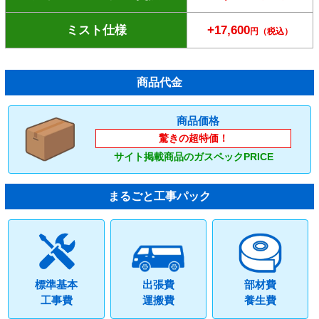
ミスト仕様
+17,600
円（税込）
商品代金
商品価格
驚きの超特価！
サイト掲載商品のガスペックPRICE
まるごと工事パック
標準基本
出張費
部材費
工事費
運搬費
養生費