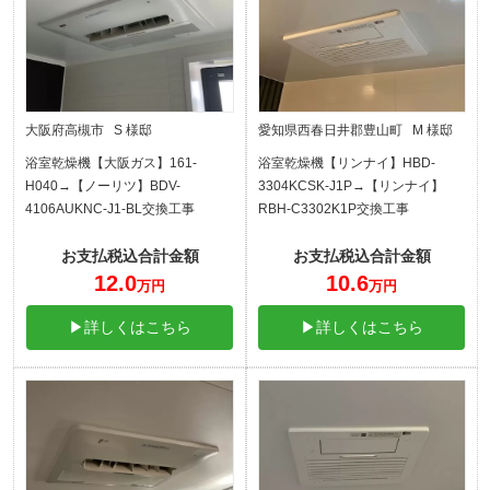
大阪府高槻市 S 様邸
愛知県西春日井郡豊山町 M 様邸
浴室乾燥機【大阪ガス】161-
浴室乾燥機【リンナイ】HBD-
H040→【ノーリツ】BDV-
3304KCSK-J1P→【リンナイ】
4106AUKNC-J1-BL交換工事
RBH-C3302K1P交換工事
お支払税込合計金額
お支払税込合計金額
12.0
10.6
万円
万円
▶詳しくはこちら
▶詳しくはこちら