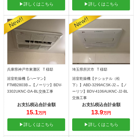
▶詳しくはこちら
▶詳しくはこちら
兵庫県神戸市東灘区 T 様邸
埼玉県所沢市 T 様邸
浴室乾燥機【ハーマン】
浴室乾燥機【ナショナル（松
FTMB2803B→【ノーリツ】BDV-
下）】ABD-3299ACSK-J2→【ノ
3302UKNC-DA-BL交換工事
ーリツ】BDV-4106AUKNC-J2-BL
交換工事
お支払税込合計金額
お支払税込合計金額
15.1
13.9
万円
万円
▶詳しくはこちら
▶詳しくはこちら