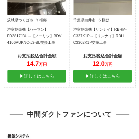
茨城県つくば市 Y 様邸
千葉県白井市 S 様邸
浴室乾燥機【ハーマン】
浴室乾燥機【リンナイ】RBHM-
FD2817J3U→【ノーリツ】BDV-
C337K1P→【リンナイ】RBH-
4106AUKNC-J3-BL交換工事
C3302K1P交換工事
お支払税込合計金額
お支払税込合計金額
14.7
12.0
万円
万円
▶詳しくはこちら
▶詳しくはこちら
中間ダクトファンについて