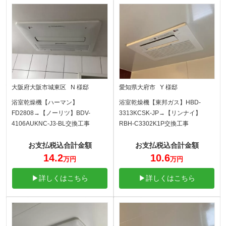
大阪府大阪市城東区 N 様邸
愛知県大府市 Y 様邸
浴室乾燥機【ハーマン】
浴室乾燥機【東邦ガス】HBD-
FD2808→【ノーリツ】BDV-
3313KCSK-JP→【リンナイ】
4106AUKNC-J3-BL交換工事
RBH-C3302K1P交換工事
お支払税込合計金額
お支払税込合計金額
14.2
10.6
万円
万円
▶詳しくはこちら
▶詳しくはこちら