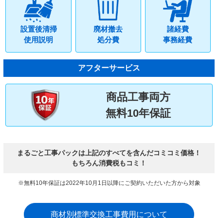
設置後清掃
廃材撤去
諸経費
使用説明
処分費
事務経費
アフターサービス
商品工事両方
無料10年保証
まるごと工事パックは上記のすべてを含んだコミコミ価格！
もちろん消費税もコミ！
※無料10年保証は2022年10月1日以降にご契約いただいた方から対象
商材別標準交換工事費用について