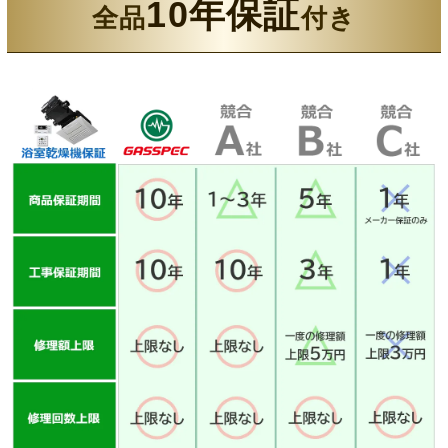
10年保証
全品
付き