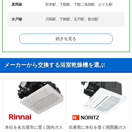
地、塚原、辻、寺上野、徳持、外塚
真岡線
折本駅、下館駅、下館二高前駅、ひぐち駅
直井、中上野、中舘、中根、中村新田、鍋山、成
田、成井、新治、二木成、西石田、西大島、西方、
水戸線
川島駅、下館駅、玉戸駅、新治駅
ナ行
西保末、西谷貝、西山田、西榎生、布川、猫島、
野、野田、野殿
続きを見る
灰塚、羽方、蓮沼、八田、八丁台、花田、花橋、
ハ行
林、東石田、東保末、東榎生、樋口、深見、藤ケ
谷、船玉、舟生、古内、古郡、丙、細田
蒔田、松原、みどり町、宮後、宮山、向上野、向川
メーカーから交換する浴室乾燥機を選ぶ
マ行
澄、村田、茂田、森添島
谷中、谷永島、柳、八幡、谷部、山崎、谷原、横
ヤ行
島、横塚、吉田、榎生、蓬田
ワ行
蕨、
本社を名古屋市に置く国内ガス
兵庫県に本社を置く関西圏ガス