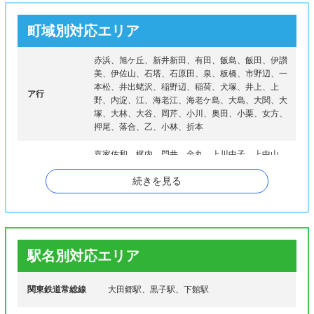
町域別対応エリア
赤浜、旭ケ丘、新井新田、有田、飯島、飯田、伊讃
美、伊佐山、石塔、石原田、泉、板橋、市野辺、一
本松、井出蛯沢、稲野辺、稲荷、犬塚、井上、上
ア行
野、内淀、江、海老江、海老ケ島、大島、大関、大
塚、大林、大谷、岡芹、小川、奥田、小栗、女方、
押尾、落合、乙、小林、折本
嘉家佐和、梶内、門井、金丸、上川中子、上中山、
上西郷谷、上平塚、上星谷、神分、川澄、川連、木
カ行
続きを見る
戸、久地楽、口戸、倉持、栗島、黒子、桑山、甲、
国府田、子思儀、五所宮、小塙
幸町、鷺島、笹塚、山王堂、三郷、柴山、島、清
水、下江連、下岡崎、下川島、下川中子、下郷谷、
サ行
下高田、下中山、下野殿、下平塚、下星谷、菅谷、
駅名別対応エリア
関舘、関本肥土、関本上、関本上中、関本下、関本
中、関本分中、掉ケ島
関東鉄道常総線
大田郷駅、黒子駅、下館駅
高島、高津、竹垣、田宿、玉戸、知行、筑瀬、築
タ行