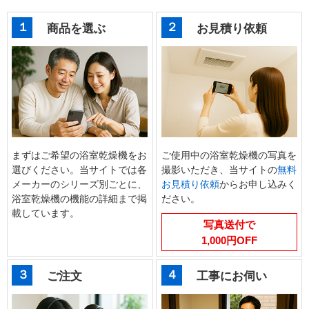
１
２
商品を選ぶ
お見積り依頼
まずはご希望の浴室乾燥機をお
ご使用中の浴室乾燥機の写真を
選びください。当サイトでは各
撮影いただき、当サイトの
無料
メーカーのシリーズ別ごとに、
お見積り依頼
からお申し込みく
浴室乾燥機の機能の詳細まで掲
ださい。
載しています。
写真送付で
1,000円OFF
３
４
ご注文
工事にお伺い