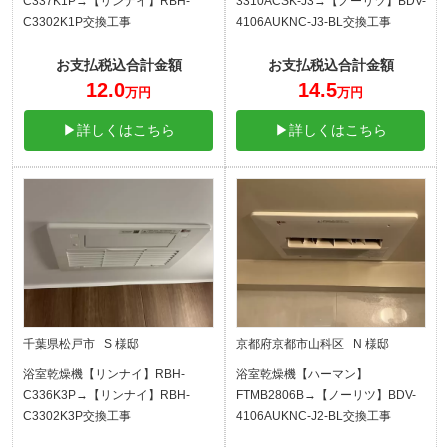
C337K1P→【リンナイ】RBH-
3310ACSK-J3→【ノーリツ】BDV-
C3302K1P交換工事
4106AUKNC-J3-BL交換工事
お支払税込合計金額
お支払税込合計金額
12.0
14.5
万円
万円
▶詳しくはこちら
▶詳しくはこちら
千葉県松戸市 S 様邸
京都府京都市山科区 N 様邸
浴室乾燥機【リンナイ】RBH-
浴室乾燥機【ハーマン】
C336K3P→【リンナイ】RBH-
FTMB2806B→【ノーリツ】BDV-
C3302K3P交換工事
4106AUKNC-J2-BL交換工事