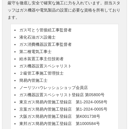
厳守を徹底し安全で確実な施工に力を入れています。担当スタ
ッフはガス機器や電気製品の設置に必要な資格を所有しており
ます。
ガス可とう管接続工事監督者
液化石油ガス設備士
ガス消費機器設置工事監督者
第二種電気工事士
給水装置工事主任技術者
ガス機器設置スペシャリスト
２級管工事施工管理技士
簡易内管施工士
ノーリツハウレッシュショップ会員店
ガス機器設置スペシャリスト登録店 第05800号
東京ガス簡易内管施工登録店 第1-2024-0058号
京葉ガス簡易内管施工登録店 第1-2024-0005号
大阪ガス簡易内管施工登録店 第K001738号
東邦ガス簡易内管施工登録店 第1000584号