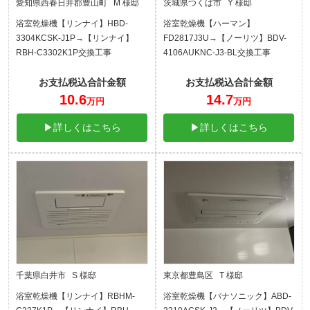
愛知県西春日井郡豊山町 M 様邸
茨城県つくば市 Y 様邸
浴室乾燥機【リンナイ】HBD-
浴室乾燥機【ハーマン】
3304KCSK-J1P→【リンナイ】
FD2817J3U→【ノーリツ】BDV-
RBH-C3302K1P交換工事
4106AUKNC-J3-BL交換工事
お支払税込合計金額
お支払税込合計金額
10.6
14.7
万円
万円
▶詳しくはこちら
▶詳しくはこちら
千葉県白井市 S 様邸
東京都豊島区 T 様邸
浴室乾燥機【リンナイ】RBHM-
浴室乾燥機【パナソニック】ABD-