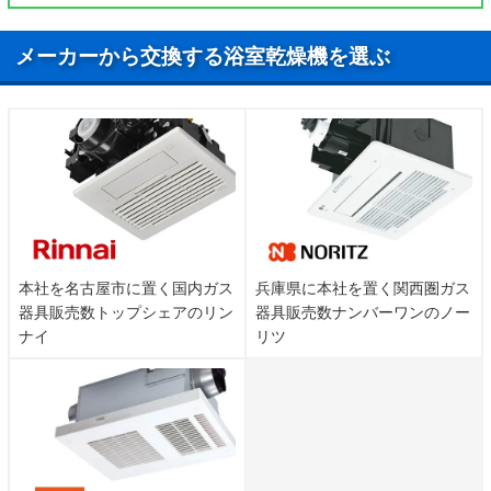
ヤ行
柳原、谷田部、山尻、横根
メーカーから交換する浴室乾燥機を選ぶ
ワ行
若柳
本社を名古屋市に置く国内ガス
兵庫県に本社を置く関西圏ガス
器具販売数トップシェアのリン
器具販売数ナンバーワンのノー
ナイ
リツ