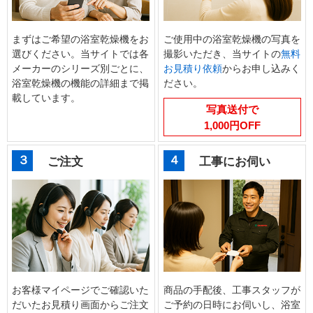
まずはご希望の浴室乾燥機をお
ご使用中の浴室乾燥機の写真を
選びください。当サイトでは各
撮影いただき、当サイトの
無料
メーカーのシリーズ別ごとに、
お見積り依頼
からお申し込みく
浴室乾燥機の機能の詳細まで掲
ださい。
載しています。
写真送付で
1,000円OFF
３
４
ご注文
工事にお伺い
お客様マイページでご確認いた
商品の手配後、工事スタッフが
だいたお見積り画面からご注文
ご予約の日時にお伺いし、浴室