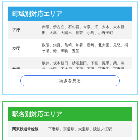
町域別対応エリア
赤須、伊古立、石の宮、今泉、江、大木、大木新
ア行
田、大串、大園木、長萱、小島、小野子町
数須、鎌庭、亀崎、加養、唐崎、北大宝、鬼怒、桐
カ行
ケ瀬、鯨、黒駒、五箇
坂井、坂本新田、砂沼新田、下宮、尻手、柴、渋
サ行
井、渋田、下木戸、下栗、下田、下妻乙、下妻甲、
下妻丁、下妻丙、下妻戊、神明、関本下、宗道
続きを見る
タ行
大宝、高道祖、田下、田町、筑波島
ナ行
中居指、中郷、長塚、新堀、二本紀
羽子、原、半谷、比毛、肘谷、樋橋、平方、平川
駅名別対応エリア
ハ行
戸、平沼、福田、袋畑、古沢、別府、堀篭、本宿
町、本宗道
関東鉄道常総線
下妻駅、宗道駅、大宝駅、騰波ノ江駅
マ行
前河原、見田、皆葉、南原、村岡、本城町