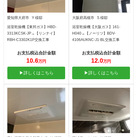
愛知県大府市 Y 様邸
大阪府高槻市 S 様邸
浴室乾燥機【東邦ガス】HBD-
浴室乾燥機【大阪ガス】161-
3313KCSK-JP→【リンナイ】
H040→【ノーリツ】BDV-
RBH-C3302K1P交換工事
4106AUKNC-J1-BL交換工事
お支払税込合計金額
お支払税込合計金額
10.6
12.0
万円
万円
▶詳しくはこちら
▶詳しくはこちら