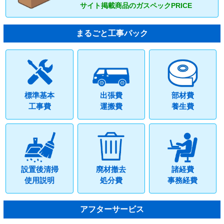
サイト掲載商品のガスペックPRICE
まるごと工事パック
標準基本
出張費
部材費
工事費
運搬費
養生費
設置後清掃
廃材撤去
諸経費
使用説明
処分費
事務経費
アフターサービス