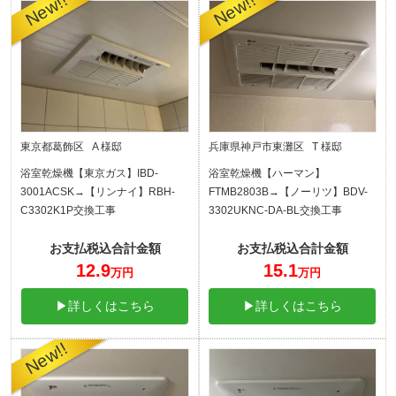
東京都葛飾区 A 様邸
兵庫県神戸市東灘区 T 様邸
浴室乾燥機【東京ガス】IBD-
浴室乾燥機【ハーマン】
3001ACSK→【リンナイ】RBH-
FTMB2803B→【ノーリツ】BDV-
C3302K1P交換工事
3302UKNC-DA-BL交換工事
お支払税込合計金額
お支払税込合計金額
12.9
15.1
万円
万円
▶詳しくはこちら
▶詳しくはこちら