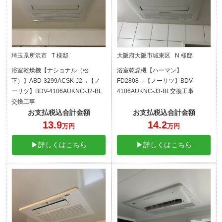
埼玉県所沢市 T 様邸
大阪府大阪市城東区 N 様邸
浴室乾燥機【ナショナル（松
浴室乾燥機【ハーマン】
下）】ABD-3299ACSK-J2→【ノ
FD2808→【ノーリツ】BDV-
ーリツ】BDV-4106AUKNC-J2-BL
4106AUKNC-J3-BL交換工事
交換工事
お支払税込合計金額
お支払税込合計金額
13.9
14.2
万円
万円
▶詳しくはこちら
▶詳しくはこちら