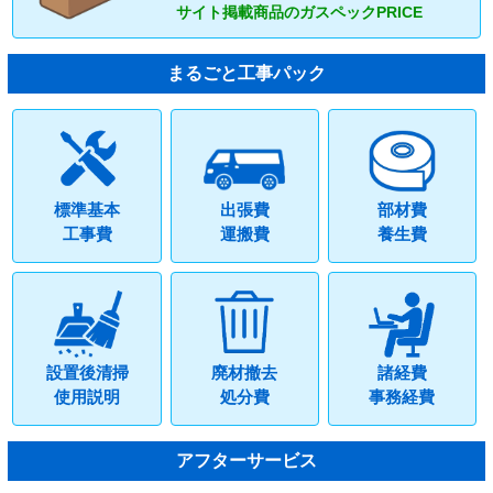
サイト掲載商品のガスペックPRICE
まるごと工事パック
標準基本
出張費
部材費
工事費
運搬費
養生費
設置後清掃
廃材撤去
諸経費
使用説明
処分費
事務経費
アフターサービス