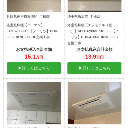
兵庫県神戸市東灘区 T 様邸
埼玉県所沢市 T 様邸
浴室乾燥機【ハーマン】
浴室乾燥機【ナショナル（松
FTMB2803B→【ノーリツ】BDV-
下）】ABD-3299ACSK-J2→【ノ
3302UKNC-DA-BL交換工事
ーリツ】BDV-4106AUKNC-J2-BL
交換工事
お支払税込合計金額
お支払税込合計金額
15.1
13.9
万円
万円
▶詳しくはこちら
▶詳しくはこちら