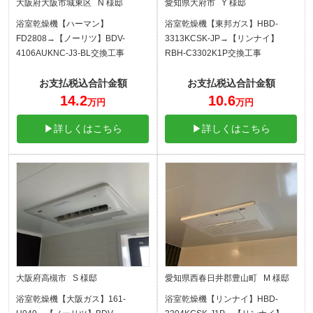
大阪府大阪市城東区 N 様邸
愛知県大府市 Y 様邸
浴室乾燥機【ハーマン】
浴室乾燥機【東邦ガス】HBD-
FD2808→【ノーリツ】BDV-
3313KCSK-JP→【リンナイ】
4106AUKNC-J3-BL交換工事
RBH-C3302K1P交換工事
お支払税込合計金額
お支払税込合計金額
14.2
10.6
万円
万円
▶詳しくはこちら
▶詳しくはこちら
大阪府高槻市 S 様邸
愛知県西春日井郡豊山町 M 様邸
浴室乾燥機【大阪ガス】161-
浴室乾燥機【リンナイ】HBD-