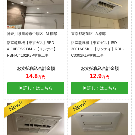
神奈川県川崎市中原区 M 様邸
東京都葛飾区 A 様邸
浴室乾燥機【東京ガス】BBD-
浴室乾燥機【東京ガス】IBD-
4110BCSKJ3M→【リンナイ】
3001ACSK→【リンナイ】RBH-
RBH-C4102K3P交換工事
C3302K1P交換工事
お支払税込合計金額
お支払税込合計金額
14.8
12.9
万円
万円
▶詳しくはこちら
▶詳しくはこちら