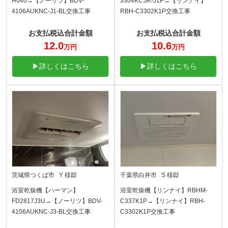
H040→【ノーリツ】BDV-
3304KCSK-J1P→【リンナイ】
4106AUKNC-J1-BL交換工事
RBH-C3302K1P交換工事
お支払税込合計金額
お支払税込合計金額
12.0
10.6
万円
万円
▶詳しくはこちら
▶詳しくはこちら
茨城県つくば市 Y 様邸
千葉県白井市 S 様邸
浴室乾燥機【ハーマン】
浴室乾燥機【リンナイ】RBHM-
FD2817J3U→【ノーリツ】BDV-
C337K1P→【リンナイ】RBH-
4106AUKNC-J3-BL交換工事
C3302K1P交換工事