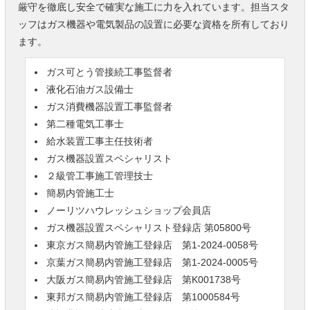
厳守を徹底し安全で確実な施工に力を入れています。担当スタ
ッフはガス機器や電気製品の設置に必要な資格を所有しており
ます。
ガス可とう管接続工事監督者
液化石油ガス設備士
ガス消費機器設置工事監督者
第二種電気工事士
給水装置工事主任技術者
ガス機器設置スペシャリスト
２級管工事施工管理技士
簡易内管施工士
ノーリツハウレッシュショップ会員店
ガス機器設置スペシャリスト登録店 第05800号
東京ガス簡易内管施工登録店 第1-2024-0058号
京葉ガス簡易内管施工登録店 第1-2024-0005号
大阪ガス簡易内管施工登録店 第K001738号
東邦ガス簡易内管施工登録店 第1000584号