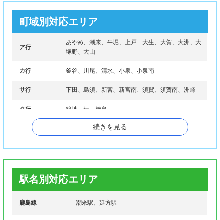
町域別対応エリア
あやめ、潮来、牛堀、上戸、大生、大賀、大洲、大
ア行
塚野、大山
カ行
釜谷、川尾、清水、小泉、小泉南
サ行
下田、島須、新宮、新宮南、須賀、須賀南、洲崎
タ行
築地、辻、徳島
続きを見る
ナ行
永山、延方、延方西、延方東
ハ行
日の出、福島、古高、堀之内
マ行
前川、曲松、曲松南、水原、宮前、茂木
駅名別対応エリア
ヤ行
米島
鹿島線
潮来駅、延方駅