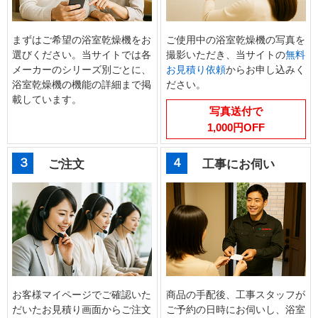
まずはご希望の浴室乾燥機をお
ご使用中の浴室乾燥機の写真を
選びください。当サイトでは各
撮影いただき、当サイトの
無料
メーカーのシリーズ別ごとに、
お見積り依頼
からお申し込みく
浴室乾燥機の機能の詳細まで掲
ださい。
載しています。
写真送付で
1,000円OFF
３
４
ご注文
工事にお伺い
お客様マイページでご確認いた
商品の手配後、工事スタッフが
だいたお見積り画面からご注文
ご予約の日時にお伺いし、浴室